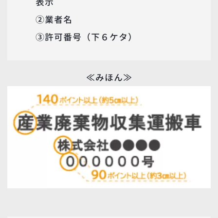
表示
②業者名
③許可番号（下６ケタ）
≪みほん≫